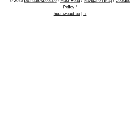
© 2026
De.huuruwboot.be
/
Most Read
/
Navigation Map
/
Cookies
Policy
/
huuruwboot.be
|
nl