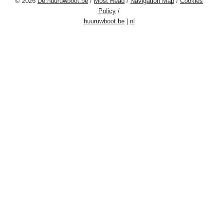
© 2026
De.huuruwboot.be
/
Most Read
/
Navigation Map
/
Cookies
Policy
/
huuruwboot.be
|
nl